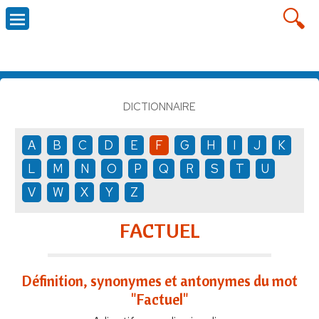
DICTIONNAIRE
A
B
C
D
E
F
G
H
I
J
K
L
M
N
O
P
Q
R
S
T
U
V
W
X
Y
Z
FACTUEL
Définition, synonymes et antonymes du mot
"Factuel"