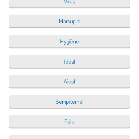
Virus
Marsupial
Hygiène
Idéal
Aïeul
Sempiternel
Pâle