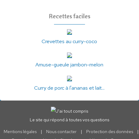
Recettes faciles
Crevettes au curry-coco
Amuse-gueule jambon-melon
Curry de porc à l'ananas et lait...
Le site qui répond à toutes vos questions
Mentions légales
|
Nous contacter
|
Protection des données
|