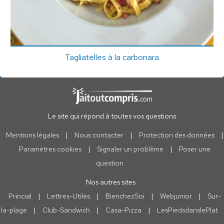
Tagliatelles à la carbonara
Le site qui répond à toutes vos questions
Mentions légales
|
Nous contacter
|
Protection des données
|
Paramètres cookies
|
Signaler un problème
|
Poser une
question
Nos autres sites :
Princial
|
Lettres-Utiles
|
BienchezSoi
|
Webjunior
|
Sur-
la-plage
|
Club-Sandwich
|
Casa-Pizza
|
LesPiedsdanslePlat