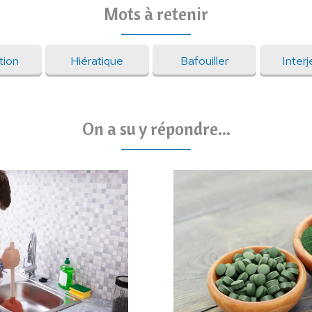
Mots à retenir
tion
Hiératique
Bafouiller
Interj
On a su y répondre...