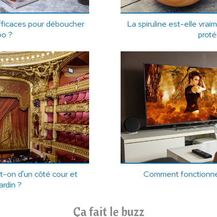
efficaces pour déboucher
La spiruline est-elle vra
bo ?
proté
t-on d'un côté cour et
Comment fonctionne
ardin ?
Ça fait le buzz