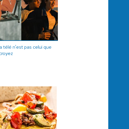
la télé n'est pas celui que
croyez