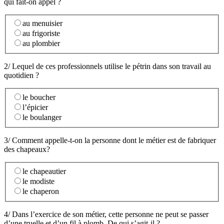
qui fait-on appel ?
au menuisier
au frigoriste
au plombier
2/ Lequel de ces professionnels utilise le pétrin dans son travail au
quotidien ?
le boucher
l’épicier
le boulanger
3/ Comment appelle-t-on la personne dont le métier est de fabriquer
des chapeaux?
le chapeautier
le modiste
le chaperon
4/ Dans l’exercice de son métier, cette personne ne peut se passer
d’une truelle et d’un fil à plomb. De qui s’agit-il ?