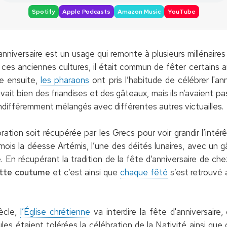
Spotify
Apple Podcasts
Amazon Music
YouTube
niversaire est un usage qui remonte à plusieurs millénaires 
 ces anciennes cultures, il était commun de fêter certains 
ue ensuite,
les pharaons
ont pris l’habitude de célébrer l'an
ait bien des friandises et des gâteaux, mais ils n’avaient pa
indifféremment mélangés avec différentes autres victuailles.
bration soit récupérée par les Grecs pour voir grandir l’inté
 mois la déesse Artémis, l’une des déités lunaires, avec un g
e. En récupérant la tradition de la fête d’anniversaire de ch
ette coutume
et c’est ainsi que
chaque fêté
s’est retrouvé 
ècle,
l’Église chrétienne
va interdire la fête d'anniversaire,
 étaient tolérées la célébration de la Nativité ainsi que c