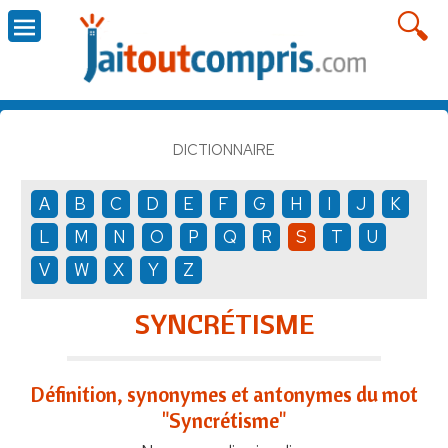
DICTIONNAIRE
A
B
C
D
E
F
G
H
I
J
K
L
M
N
O
P
Q
R
S
T
U
V
W
X
Y
Z
SYNCRÉTISME
Définition, synonymes et antonymes du mot
"Syncrétisme"