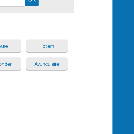
yure
Totem
onder
Avunculaire