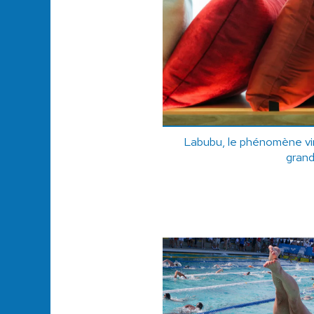
Labubu, le phénomène vira
gran