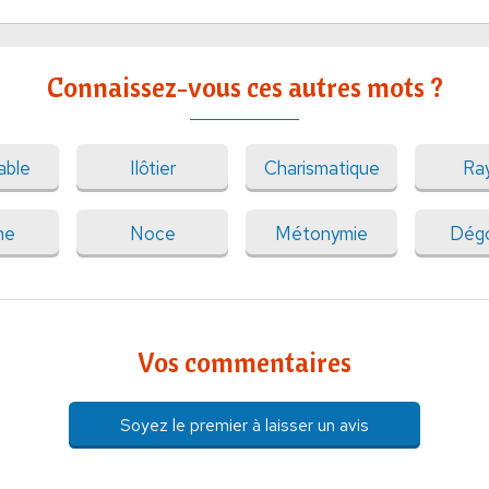
Connaissez-vous ces autres mots ?
able
Ilôtier
Charismatique
Ra
me
Noce
Métonymie
Dég
Vos commentaires
Soyez le premier à laisser un avis