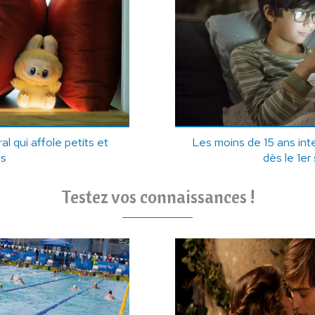
l qui affole petits et
Les moins de 15 ans int
ds
dès le 1e
Testez vos connaissances !