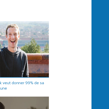
k veut donner 99% de sa
tune