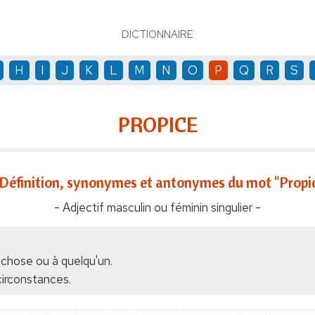
DICTIONNAIRE
H
I
J
K
L
M
N
O
P
Q
R
S
PROPICE
Définition, synonymes et antonymes du mot "Propi
- Adjectif masculin ou féminin singulier -
 chose ou à quelqu'un.
circonstances.