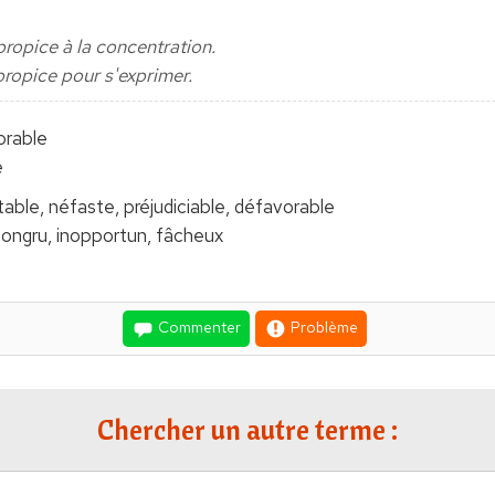
 propice à la concentration.
 propice pour s'exprimer.
orable
e
table, néfaste, préjudiciable, défavorable
ncongru, inopportun, fâcheux
Commenter
Problème
Chercher un autre terme :