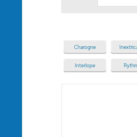
Charogne
Inextric
Interlope
Ryth