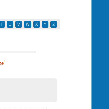
T
U
V
W
X
Y
Z
ce"