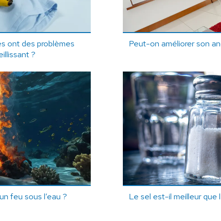
es ont des problèmes
Peut-on améliorer son ang
eillissant ?
 un feu sous l’eau ?
Le sel est-il meilleur que