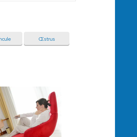
ncule
Œstrus