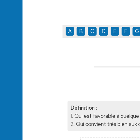
A
B
C
D
E
F
G
Définition :
1. Qui est favorable à quelque
2. Qui convient très bien aux 