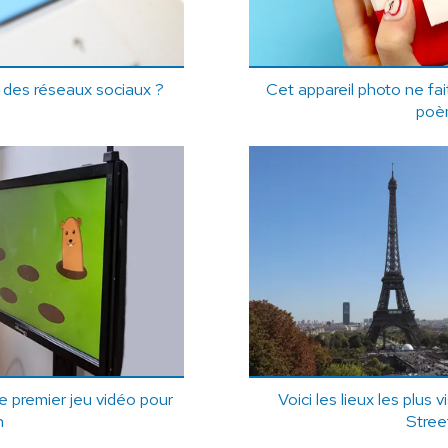
 des réseaux sociaux ?
Cet appareil photo ne fa
poè
e premier jeu vidéo pour
Voici les lieux les plus 
n
Stree