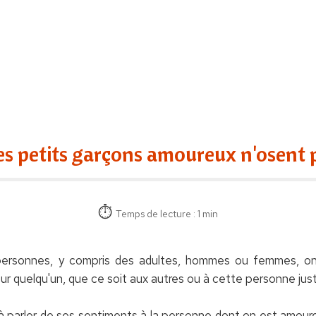
es petits garçons amoureux n'osent pa
Temps de lecture : 1 min
personnes, y compris des adultes, hommes ou femmes, ont
ur quelqu'un, que ce soit aux autres ou à cette personne ju
 à parler de ses sentiments à la personne dont on est amour