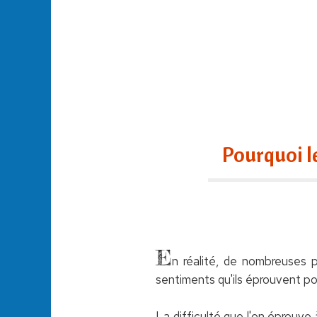
Pourquoi l
E
n réalité, de nombreuses 
sentiments qu'ils éprouvent po
La difficulté que l'on éprouve