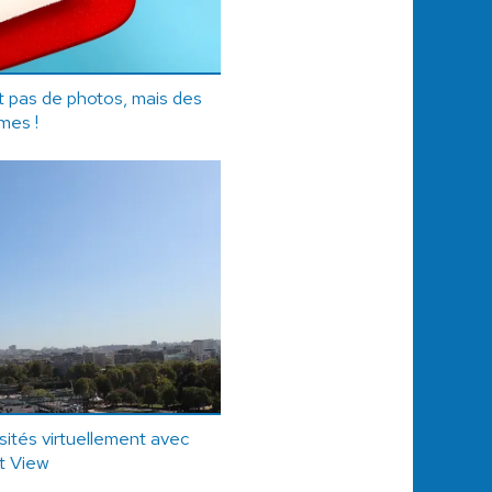
it pas de photos, mais des
mes !
visités virtuellement avec
t View