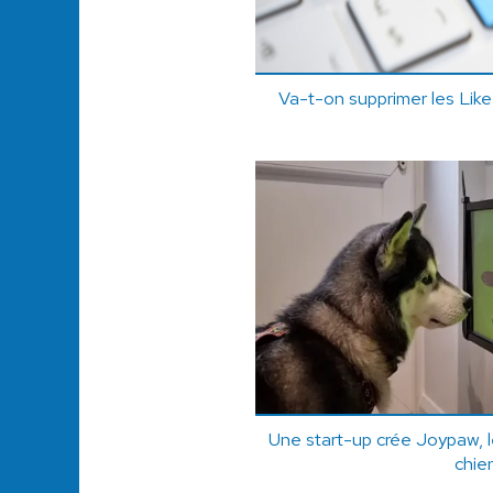
Va-t-on supprimer les Like
Une start-up crée Joypaw, l
chie