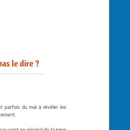
s le dire ?
 parfois du mal à révéler les
stement.
eux vient en général de
la peur