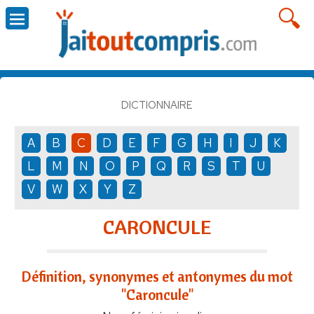
DICTIONNAIRE
A
B
C
D
E
F
G
H
I
J
K
L
M
N
O
P
Q
R
S
T
U
V
W
X
Y
Z
CARONCULE
Définition, synonymes et antonymes du mot
"Caroncule"