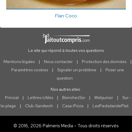
Flan Coco
Le site qui répond à toutes vos questions
Mentions légales
|
Nous contacter
|
Protection des données
|
Paramètres cookies
|
Signaler un problème
|
Poser une
question
Nos autres sites :
Princial
|
Lettres-Utiles
|
BienchezSoi
|
Webjunior
|
Sur-
la-plage
|
Club-Sandwich
|
Casa-Pizza
|
LesPiedsdanslePlat
© 2016, 2026 Palmeris Media - Tous droits réservés