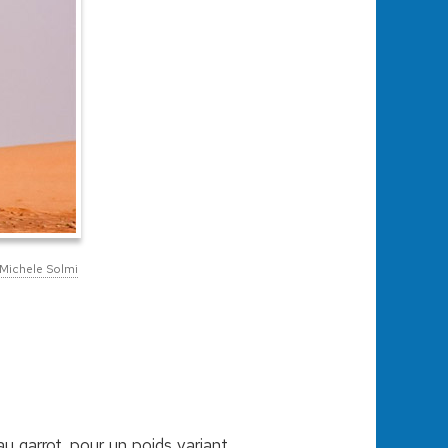
Michele Solmi
u garrot, pour un poids variant