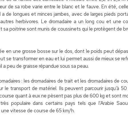
eur de sa robe varie entre le blanc et le fauve. En été, cel
Il a de longues et minces jambes, avec de larges pieds porta
 autres herbivores. Le dromadaire a un long cou et une c
 sa poitrine sont munis de coussinets qui le protègent de brûl
ée en une grosse bosse sur le dos, dont le poids peut dépas
t se transformer en eau et lui permet aussi de mieux se refro
 il a peu de graisse répandue sous sa peau.
madaires : les dromadaires de trait et les dromadaires de cou
ur le transport de matériel. Ils peuvent parcourir jusqu’à 50
course quant à eux ne pèsent pas plus de 600 kg et sont 
rès populaire dans certains pays tels que l’Arabie Saoudi
 une vitesse de course de 65 km/h.