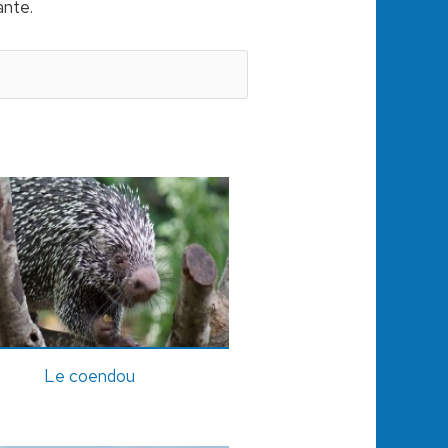
ante.
Le coendou