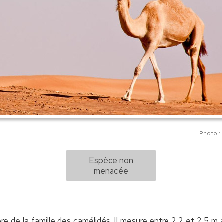
Photo :
Espèce non
menacée
 de la famille des camélidés. Il mesure entre 2,2 et 2,5 m a