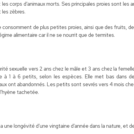
es corps d’animaux morts. Ses principales proies sont les an
 les zèbres.
 consomment de plus petites proies, ainsi que des fruits, des
gime alimentaire car il ne se nourrit que de termites.
ité sexuelle vers 2 ans chez le mâle et 3 ans chez la femelle
 à 1 à 6 petits, selon les espèces. Elle met bas dans de
ux ont abandonnés. Les petits sont sevrés vers 4 mois che
 l’hyène tachetée.
 a une longévité d’une vingtaine d’année dans la nature, et d