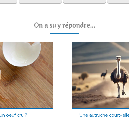
On a su y répondre...
un oeuf cru ?
Une autruche court-elle