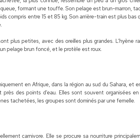
tachetée, la plus connue, ressemble un peu à un gros chien
queue, formant une touffe. Son pelage est brun-marron, tac
ds compris entre 15 et 85 kg. Son arrière-train est plus bas 
.
nt plus petites, avec des oreilles plus grandes. L’hyène r
un pelage brun foncé, et le protèle est roux.
quement en Afrique, dans la région au sud du Sahara, et en
t près des points d’eau. Elles sont souvent organisées e
yènes tachetées, les groupes sont dominés par une femelle.
llement carnivore. Elle se procure sa nourriture principal