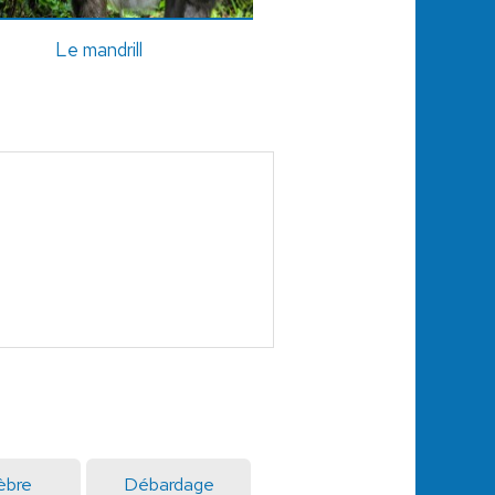
Le mandrill
èbre
Débardage