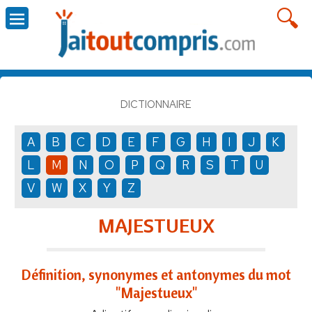
DICTIONNAIRE
A
B
C
D
E
F
G
H
I
J
K
L
M
N
O
P
Q
R
S
T
U
V
W
X
Y
Z
MAJESTUEUX
Définition, synonymes et antonymes du mot
"Majestueux"