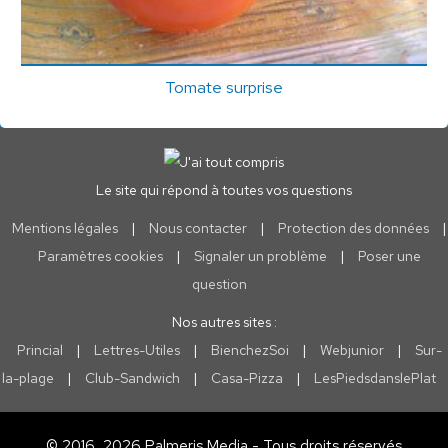
Tomate surprise
Le site qui répond à toutes vos questions
Mentions légales
|
Nous contacter
|
Protection des données
|
Paramètres cookies
|
Signaler un problème
|
Poser une
question
Nos autres sites :
Princial
|
Lettres-Utiles
|
BienchezSoi
|
Webjunior
|
Sur-
la-plage
|
Club-Sandwich
|
Casa-Pizza
|
LesPiedsdanslePlat
© 2016, 2026 Palmeris Media - Tous droits réservés