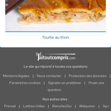
Tourte au thon
Le site qui répond à toutes vos questions
Mentions légales
|
Nous contacter
|
Protection des données
|
Paramètres cookies
|
Signaler un problème
|
Poser une
question
Nos autres sites :
Princial
|
Lettres-Utiles
|
BienchezSoi
|
Webjunior
|
Sur-