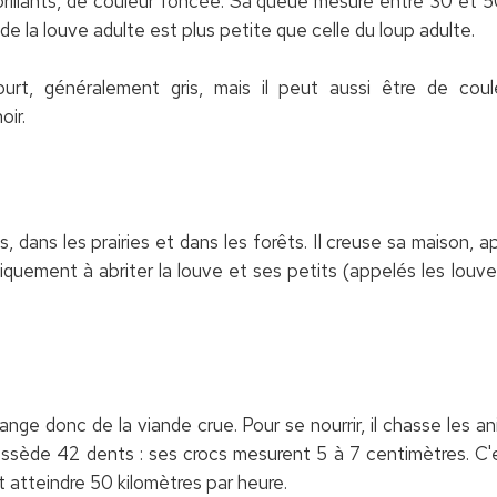
brillants, de couleur foncée. Sa queue mesure entre 30 et 50 
 de la louve adulte est plus petite que celle du loup adulte.
rt, généralement gris, mais il peut aussi être de coul
ir.
 dans les prairies et dans les forêts. Il creuse sa maison, a
niquement à abriter la louve et ses petits (appelés les lou
mange donc de la viande crue. Pour se nourrir, il chasse les a
 possède 42 dents : ses crocs mesurent 5 à 7 centimètres. C
ut atteindre 50 kilomètres par heure.