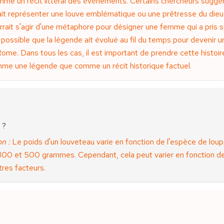
me un récit littéral des événements. Certains chercheurs suggèr
it représenter une louve emblématique ou une prêtresse du dieu 
rrait s'agir d'une métaphore pour désigner une femme qui a pris 
possible que la légende ait évolué au fil du temps pour devenir 
 Rome. Dans tous les cas, il est important de prendre cette histoir
me une légende que comme un récit historique factuel.
 ?
n :
Le poids d'un louveteau varie en fonction de l'espèce de loup. 
300 et 500 grammes. Cependant, cela peut varier en fonction de
tres facteurs.