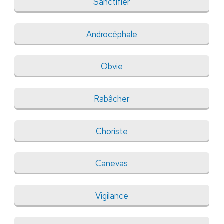
Sanctifier
Androcéphale
Obvie
Rabâcher
Choriste
Canevas
Vigilance