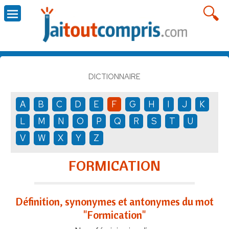
DICTIONNAIRE
A
B
C
D
E
F
G
H
I
J
K
L
M
N
O
P
Q
R
S
T
U
V
W
X
Y
Z
FORMICATION
Définition, synonymes et antonymes du mot
"Formication"