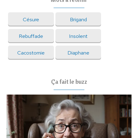
Césure
Brigand
Rebuffade
Insolent
Cacostomie
Diaphane
Ça fait le buzz