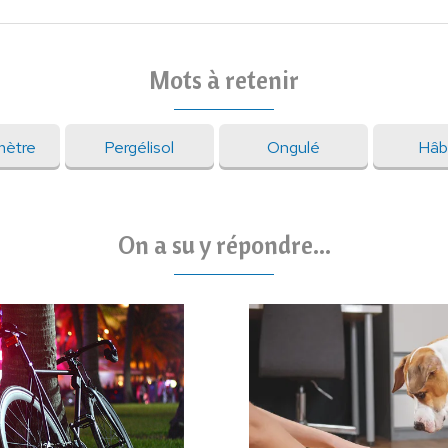
Mots à retenir
mètre
Pergélisol
Ongulé
Hâb
On a su y répondre...