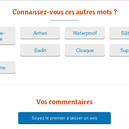
Connaissez-vous ces autres mots ?
se-
Arrhes
Waterproof
Bât
ue
Badin
Cloaque
Sup
ne
Vos commentaires
Soyez le premier à laisser un avis