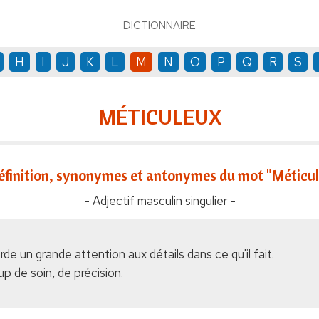
DICTIONNAIRE
H
I
J
K
L
M
N
O
P
Q
R
S
MÉTICULEUX
éfinition, synonymes et antonymes du mot "Méticu
- Adjectif masculin singulier -
orde un grande attention aux détails dans ce qu'il fait.
p de soin, de précision.