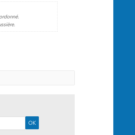
 ordonné.
ssière.