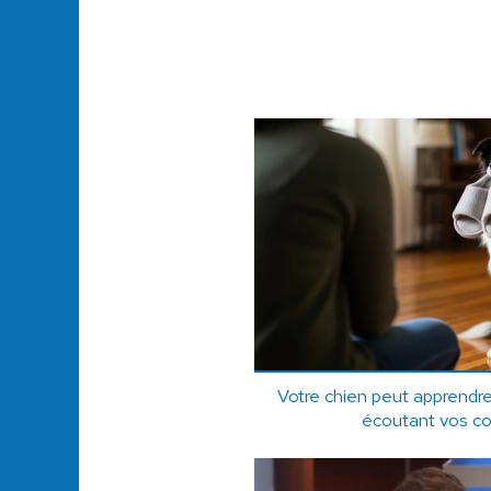
Votre chien peut apprendr
écoutant vos c