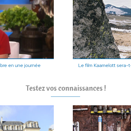
èbre en une journée
Le film Kaamelott sera-t-
Testez vos connaissances !