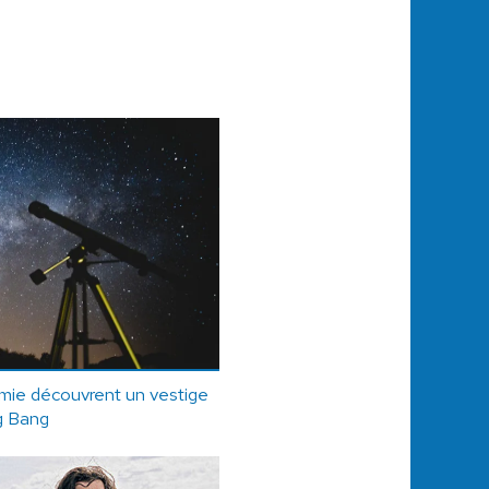
mie découvrent un vestige
g Bang