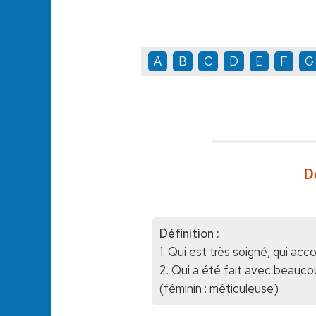
A
B
C
D
E
F
G
D
Définition :
1. Qui est très soigné, qui acc
2. Qui a été fait avec beaucou
(féminin : méticuleuse)