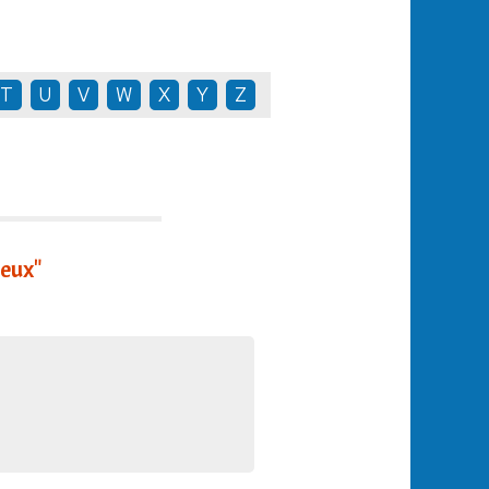
T
U
V
W
X
Y
Z
leux"