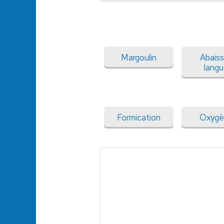
Margoulin
Abais
lang
Formication
Oxygè