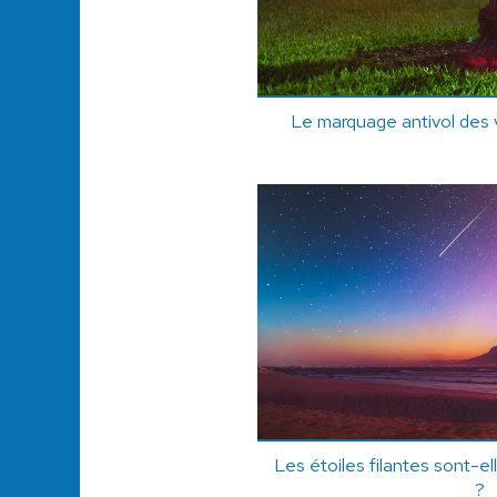
Le marquage antivol des v
Les étoiles filantes sont-el
?