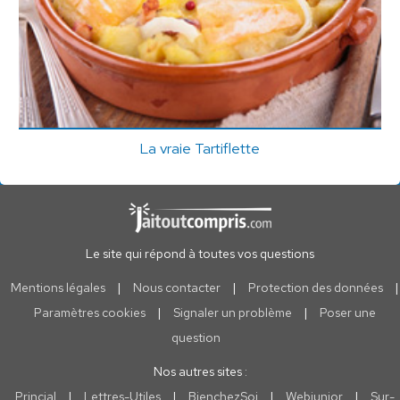
La vraie Tartiflette
Le site qui répond à toutes vos questions
Mentions légales
|
Nous contacter
|
Protection des données
|
Paramètres cookies
|
Signaler un problème
|
Poser une
question
Nos autres sites :
Princial
|
Lettres-Utiles
|
BienchezSoi
|
Webjunior
|
Sur-