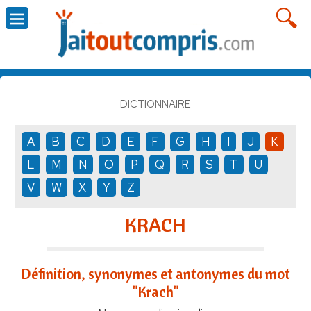
DICTIONNAIRE
A
B
C
D
E
F
G
H
I
J
K
L
M
N
O
P
Q
R
S
T
U
V
W
X
Y
Z
KRACH
Définition, synonymes et antonymes du mot
"Krach"