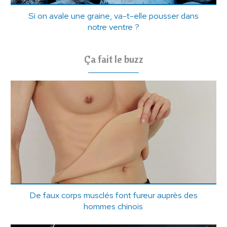
Si on avale une graine, va-t-elle pousser dans
notre ventre ?
Ça fait le buzz
De faux corps musclés font fureur auprès des
hommes chinois