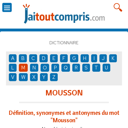
DICTIONNAIRE
A
B
C
D
E
F
G
H
I
J
K
L
M
N
O
P
Q
R
S
T
U
V
W
X
Y
Z
MOUSSON
Définition, synonymes et antonymes du mot
"Mousson"