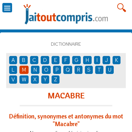
DICTIONNAIRE
A
B
C
D
E
F
G
H
I
J
K
L
M
N
O
P
Q
R
S
T
U
V
W
X
Y
Z
MACABRE
Définition, synonymes et antonymes du mot
"Macabre"