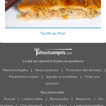
Tourte au thon
Le site qui répond à toutes vos questions
Mentions légales
|
Nous contacter
|
Protection des données
|
Paramètres cookies
|
Signaler un problème
|
Poser une
question
Nos autres sites :
Princial
|
Lettres-Utiles
|
BienchezSoi
|
Webjunior
|
Sur-
la-plage
|
Club-Sandwich
|
Casa-Pizza
|
LesPiedsdanslePlat