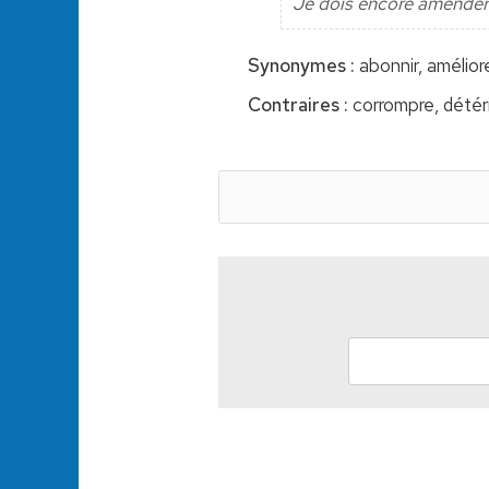
Je dois encore amender 
Synonymes :
abonnir, améliore
Contraires :
corrompre, détério