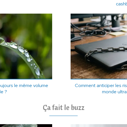
cash
oujours le même volume
Comment anticiper les r
de ?
monde ultr
Ça fait le buzz