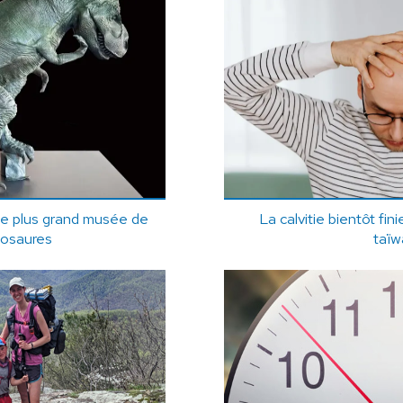
le plus grand musée de
La calvitie bientôt fin
nosaures
taïw