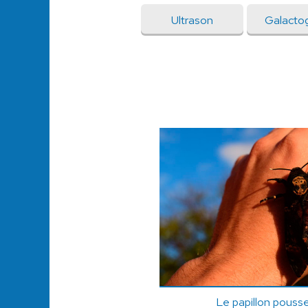
Ultrason
Galacto
Le papillon pousse-