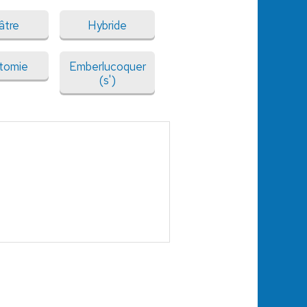
âtre
Hybride
tomie
Emberlucoquer
(s')