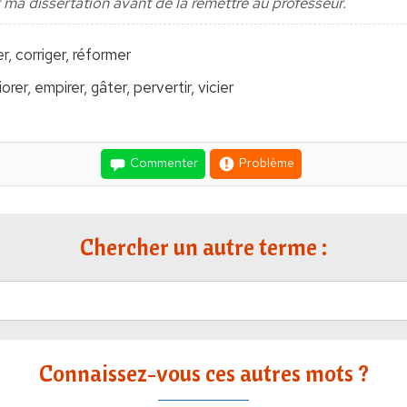
ma dissertation avant de la remettre au professeur.
r, corriger, réformer
rer, empirer, gâter, pervertir, vicier
Commenter
Problème
Chercher un autre terme :
Connaissez-vous ces autres mots ?