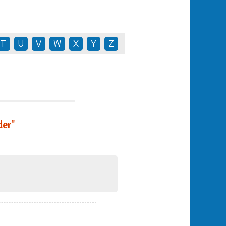
T
U
V
W
X
Y
Z
er"