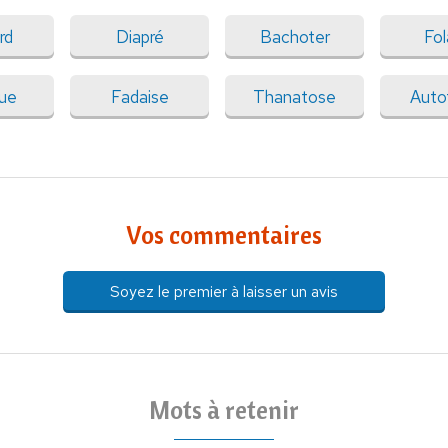
ard
Diapré
Bachoter
Fol
que
Fadaise
Thanatose
Auto
Vos commentaires
Soyez le premier à laisser un avis
Mots à retenir