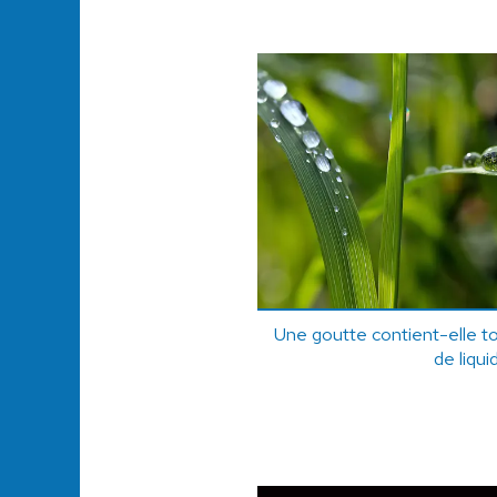
Une goutte contient-elle t
de liqui