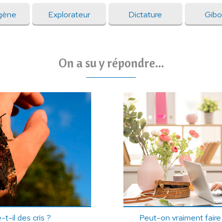
gène
Explorateur
Dictature
Gibo
On a su y répondre...
t-il des cris ?
Peut-on vraiment fair