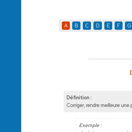
A
B
C
D
E
F
G
Définition :
Corriger, rendre meilleure un
Exemple :