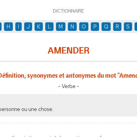
DICTIONNAIRE
H
I
J
K
L
M
N
O
P
Q
R
S
AMENDER
Définition, synonymes et antonymes du mot "Amend
- Verbe -
e personne ou une chose.