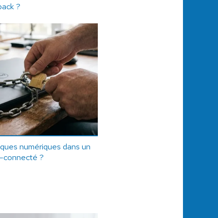
back ?
isques numériques dans un
a-connecté ?