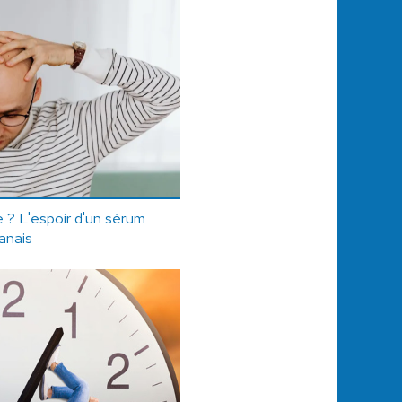
ie ? L'espoir d'un sérum
anais