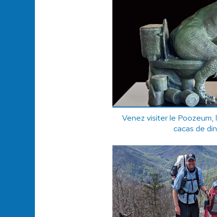
Venez visiter le Poozeum, 
cacas de di