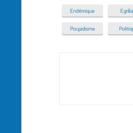
Endémique
Egrill
Poujadisme
Politi