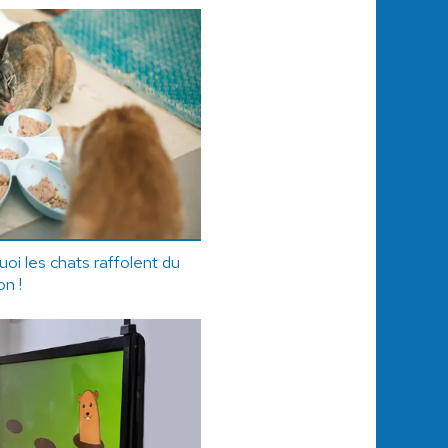
oi les chats raffolent du
on !