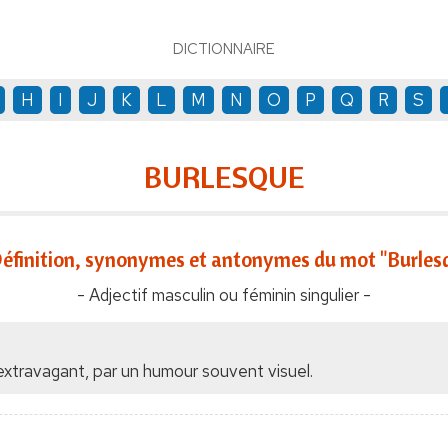
DICTIONNAIRE
H
I
J
K
L
M
N
O
P
Q
R
S
BURLESQUE
éfinition, synonymes et antonymes du mot "Burles
- Adjectif masculin ou féminin singulier -
extravagant, par un humour souvent visuel.