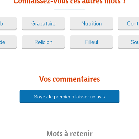
Connaissez-vous ces autres mots ?
ib
Grabataire
Nutrition
Cont
ude
Religion
Filleul
Sou
Vos commentaires
Soyez le premier à laisser un avis
Mots à retenir