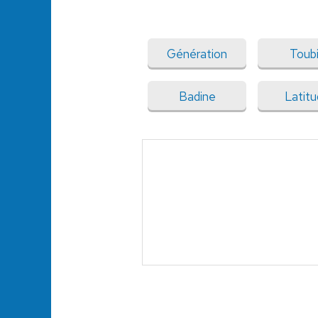
Génération
Toub
Badine
Latit