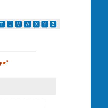
T
U
V
W
X
Y
Z
que"