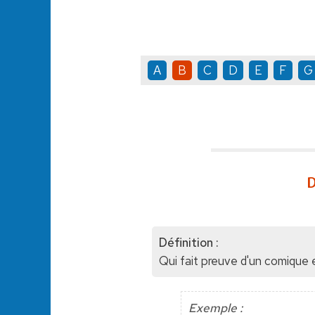
A
B
C
D
E
F
G
D
Définition :
Qui fait preuve d'un comique 
Exemple :