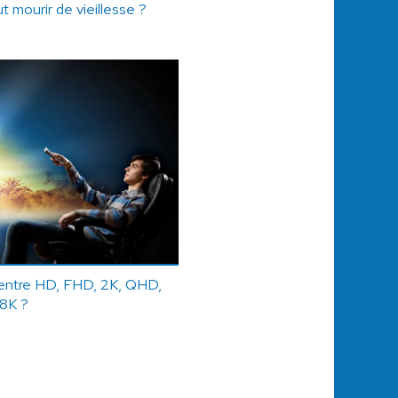
t mourir de vieillesse ?
e entre HD, FHD, 2K, QHD,
 8K ?