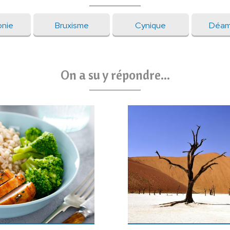
nie
Bruxisme
Cynique
Déam
On a su y répondre...