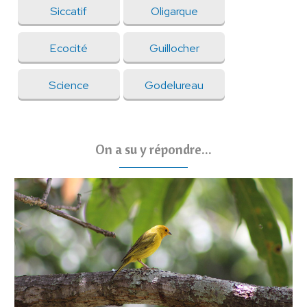
Siccatif
Oligarque
Ecocité
Guillocher
Science
Godelureau
On a su y répondre...