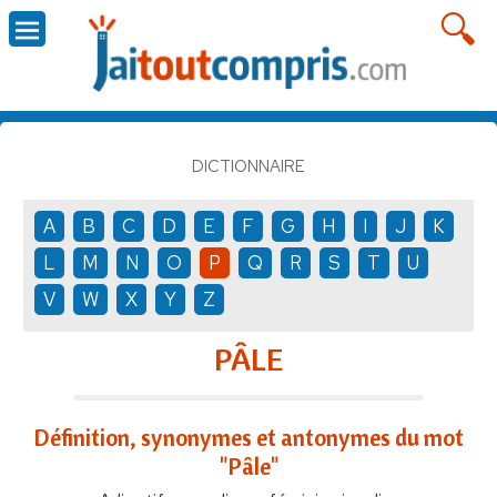
DICTIONNAIRE
A
B
C
D
E
F
G
H
I
J
K
L
M
N
O
P
Q
R
S
T
U
V
W
X
Y
Z
PÂLE
Définition, synonymes et antonymes du mot
"Pâle"