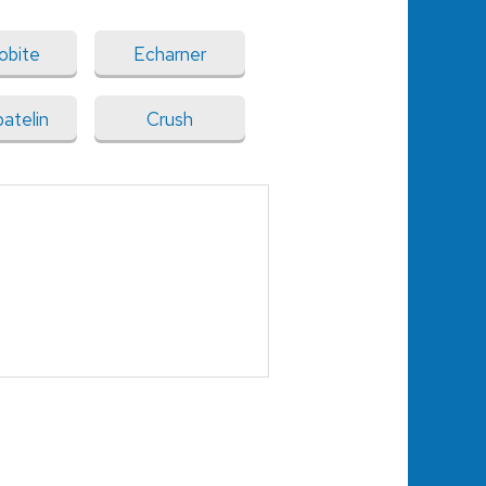
obite
Echarner
patelin
Crush