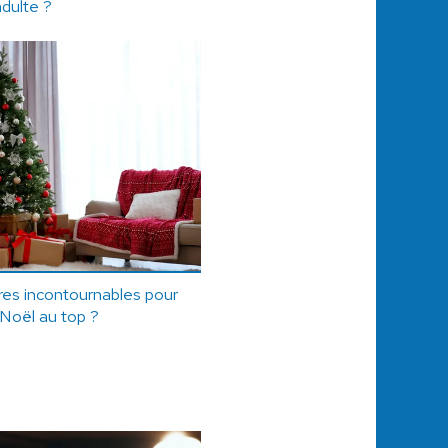
adulte ?
res incontournables pour
Noël au top ?