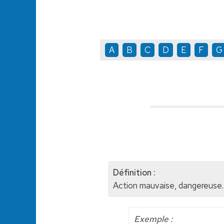
A
B
C
D
E
F
G
Définition :
Action mauvaise, dangereuse.
Exemple :