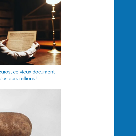
euros, ce vieux document
plusieurs millions !