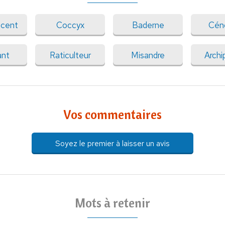
scent
Coccyx
Baderne
Cén
ant
Raticulteur
Misandre
Archi
Vos commentaires
Soyez le premier à laisser un avis
Mots à retenir