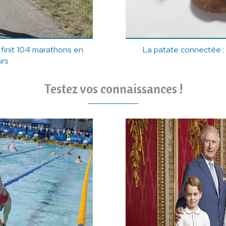
 finit 104 marathons en
La patate connectée : 
urs
Testez vos connaissances !