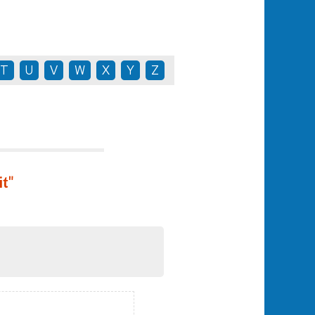
T
U
V
W
X
Y
Z
t"