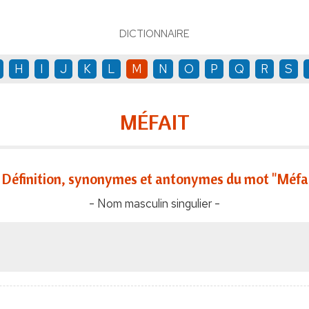
DICTIONNAIRE
H
I
J
K
L
M
N
O
P
Q
R
S
MÉFAIT
Définition, synonymes et antonymes du mot "Méfai
- Nom masculin singulier -