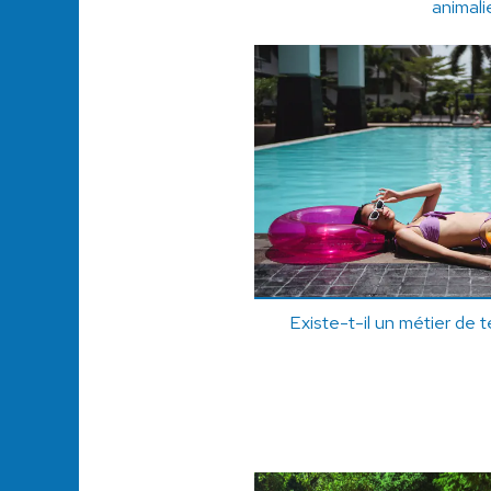
animali
Existe-t-il un métier de 