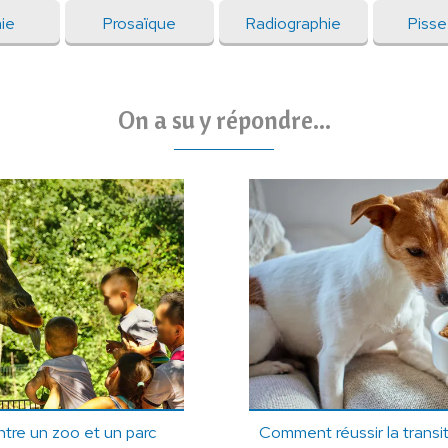
mie
Prosaïque
Radiographie
Pisse
On a su y répondre...
ntre un zoo et un parc
Comment réussir la transit