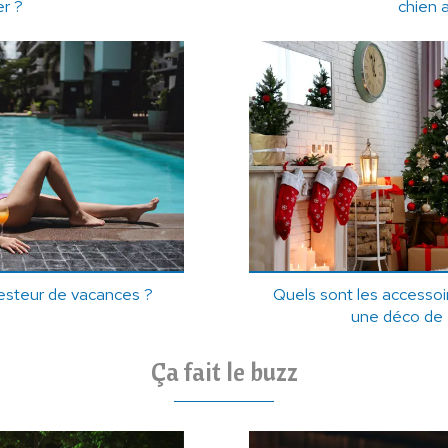
er ?
chien 
testeur de vacances ?
Quels sont les accessoi
une déco de 
Ça fait le buzz