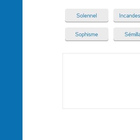
Solennel
Incande
Sophisme
Sémill