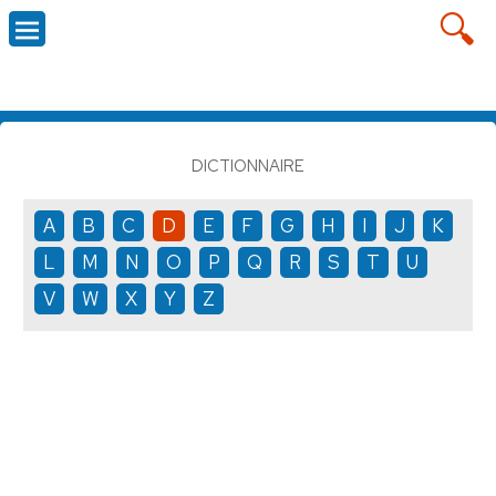
DICTIONNAIRE
A
B
C
D
E
F
G
H
I
J
K
L
M
N
O
P
Q
R
S
T
U
V
W
X
Y
Z