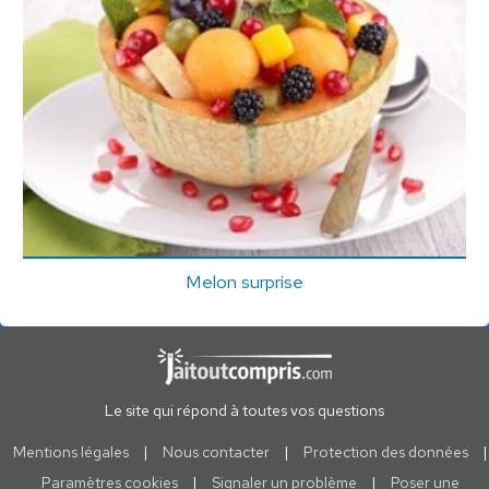
Melon surprise
Le site qui répond à toutes vos questions
Mentions légales
|
Nous contacter
|
Protection des données
|
Paramètres cookies
|
Signaler un problème
|
Poser une