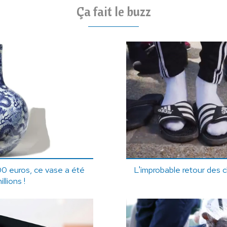
Ça fait le buzz
0 euros, ce vase a été
L'improbable retour des 
llions !