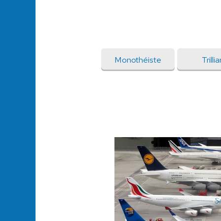
Monothéiste
Trillia