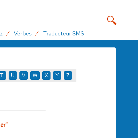
z
Verbes
Traducteur SMS
T
U
V
W
X
Y
Z
er"