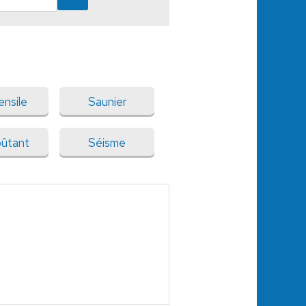
ensile
Saunier
ûtant
Séisme