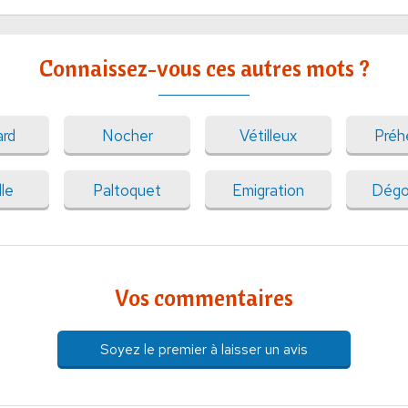
Connaissez-vous ces autres mots ?
ard
Nocher
Vétilleux
Préh
le
Paltoquet
Emigration
Dégo
Vos commentaires
Soyez le premier à laisser un avis