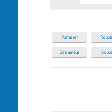
Parrainer
Roubl
Scammeur
Goupil