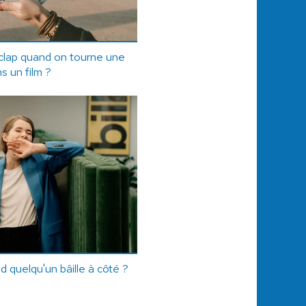
 clap quand on tourne une
s un film ?
d quelqu'un bâille à côté ?