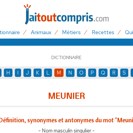
tionnaire
Animaux
Métiers
Recettes
Qui
DICTIONNAIRE
H
I
J
K
L
M
N
O
P
Q
R
S
MEUNIER
Définition, synonymes et antonymes du mot "Meuni
- Nom masculin singulier -