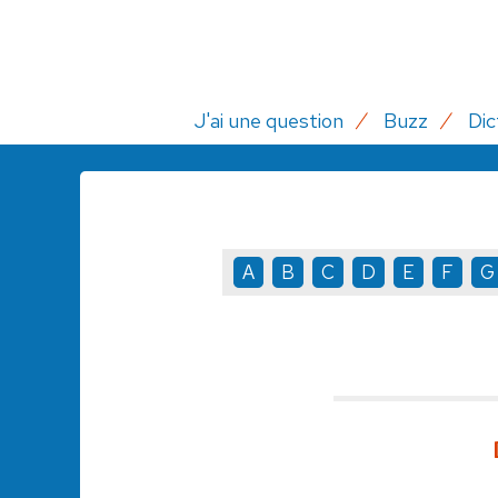
J'ai une question
Buzz
Dic
A
B
C
D
E
F
G