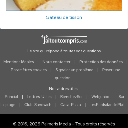
Gâteau de tisson
Le site qui répond à toutes vos questions
Mentions légales
|
Nous contacter
|
Protection des données
|
Paramètres cookies
|
Signaler un problème
|
Poser une
question
Nos autres sites :
Princial
|
Lettres-Utiles
|
BienchezSoi
|
Webjunior
|
Sur-
la-plage
|
Club-Sandwich
|
Casa-Pizza
|
LesPiedsdanslePlat
© 2016, 2026 Palmeris Media - Tous droits réservés