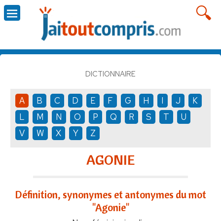
DICTIONNAIRE
A
B
C
D
E
F
G
H
I
J
K
L
M
N
O
P
Q
R
S
T
U
V
W
X
Y
Z
AGONIE
Définition, synonymes et antonymes du mot
"Agonie"