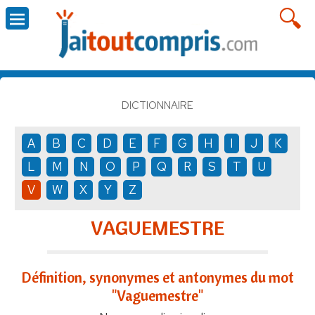
DICTIONNAIRE
A
B
C
D
E
F
G
H
I
J
K
L
M
N
O
P
Q
R
S
T
U
V
W
X
Y
Z
VAGUEMESTRE
Définition, synonymes et antonymes du mot
"Vaguemestre"