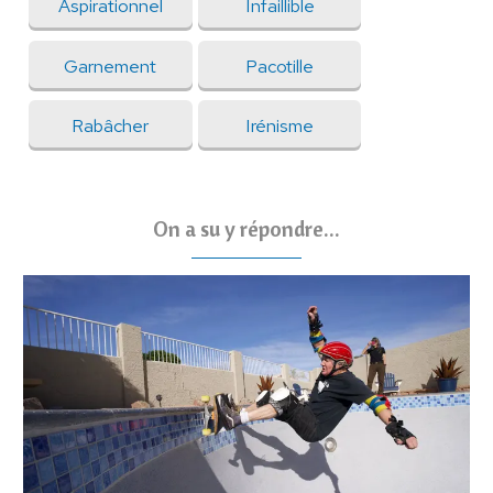
Aspirationnel
Infaillible
Garnement
Pacotille
Rabâcher
Irénisme
On a su y répondre...