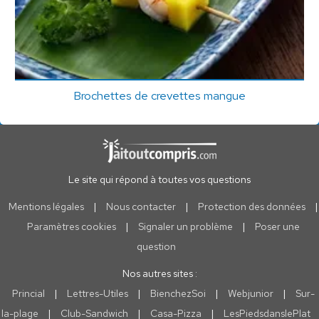
Brochettes de crevettes mangue
Le site qui répond à toutes vos questions
Mentions légales
|
Nous contacter
|
Protection des données
|
Paramètres cookies
|
Signaler un problème
|
Poser une
question
Nos autres sites :
Princial
|
Lettres-Utiles
|
BienchezSoi
|
Webjunior
|
Sur-
la-plage
|
Club-Sandwich
|
Casa-Pizza
|
LesPiedsdanslePlat