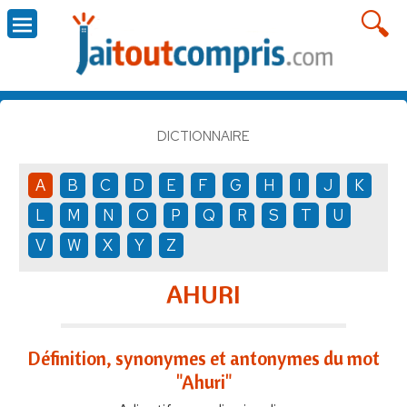
DICTIONNAIRE
A
B
C
D
E
F
G
H
I
J
K
L
M
N
O
P
Q
R
S
T
U
V
W
X
Y
Z
AHURI
Définition, synonymes et antonymes du mot
"Ahuri"