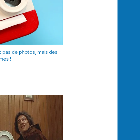
it pas de photos, mais des
mes !