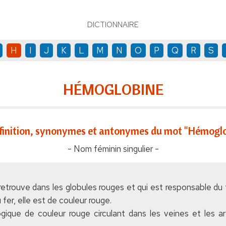
DICTIONNAIRE
H
I
J
K
L
M
N
O
P
Q
R
S
HÉMOGLOBINE
finition, synonymes et antonymes du mot "Hémoglo
- Nom féminin singulier -
 retrouve dans les globules rouges et qui est responsable du 
er, elle est de couleur rouge.
logique de couleur rouge circulant dans les veines et les a