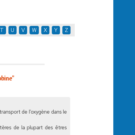
T
U
V
W
X
Y
Z
bine"
transport de l’oxygène dans le
rtères de la plupart des êtres