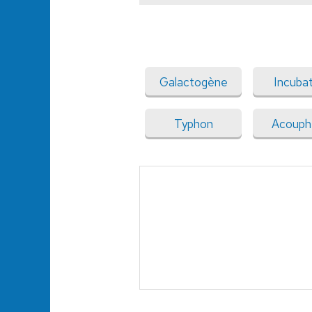
Galactogène
Incuba
Typhon
Acouph