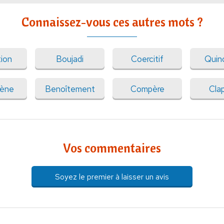
Connaissez-vous ces autres mots ?
tion
Boujadi
Coercitif
Quin
ène
Benoîtement
Compère
Cla
Vos commentaires
Soyez le premier à laisser un avis