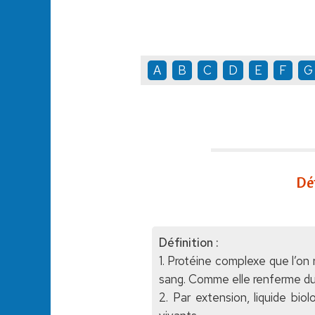
A
B
C
D
E
F
G
Dé
Définition :
1. Protéine complexe que l’on
sang. Comme elle renferme du f
2. Par extension, liquide bio