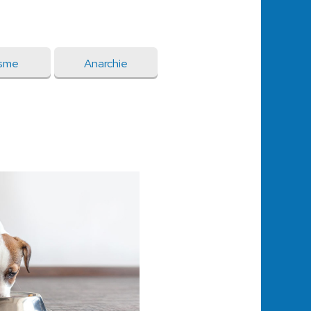
isme
Anarchie