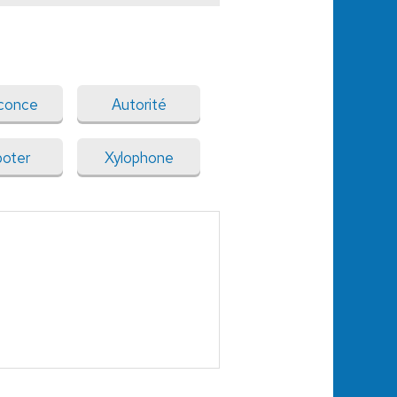
conce
Autorité
poter
Xylophone