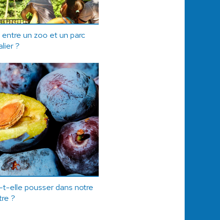
e entre un zoo et un parc
lier ?
a-t-elle pousser dans notre
tre ?