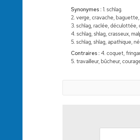
Synonymes :
1. schlag.
2. verge, cravache, baguette,
3. schlag, raclée, déculottée,
4. schlag, shlag, crasseux, ma
5. schlag, shlag, apathique, né
Contraires :
4. coquet, fringa
5. travailleur, bûcheur, courag