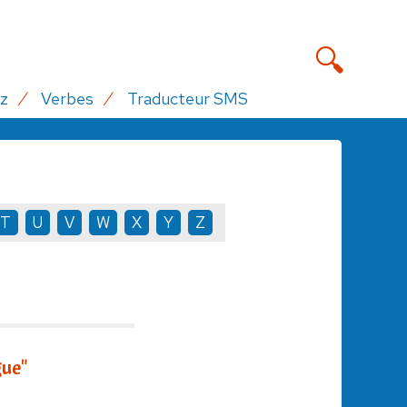
z
Verbes
Traducteur SMS
T
U
V
W
X
Y
Z
gue"