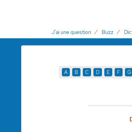
J'ai une question
Buzz
Dic
A
B
C
D
E
F
G
D