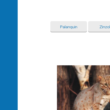
Palanquin
Zinzol