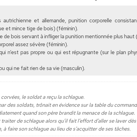
es autrichienne et allemande, punition corporelle consist
ue et mince tige de bois) (féminin).
e de bois servant à infliger la punition mentionnée plus haut 
rporel assez sévère (féminin).
qui n’est pas propre ou qui est répugnante (sur le plan phy
u qui ne fait rien de sa vie (masculin).
s corvées, le soldat a reçu la schlague.
ar des soldats, trônait en évidence sur la table du command
iatement quand son père brandit la menace de la schlague.
 traiter de schlague alors qu’il fait l’effort d’aller se laver dès
n, à faire son schlague au lieu de s’acquitter de ses tâches.