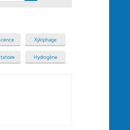
scence
Xylophage
tatoire
Hydrogène