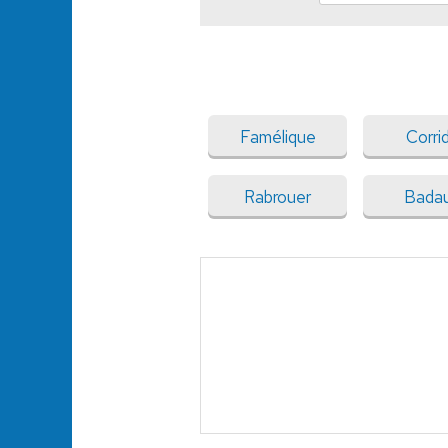
Famélique
Corri
Rabrouer
Bada