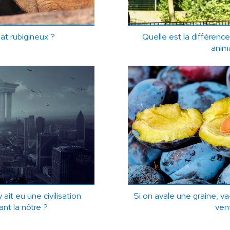
at rubigineux ?
Quelle est la différenc
anima
 y ait eu une civilisation
Si on avale une graine, v
nt la nôtre ?
ven