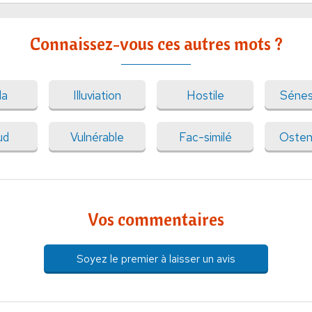
Connaissez-vous ces autres mots ?
da
Illuviation
Hostile
Séne
ud
Vulnérable
Fac-similé
Osten
Vos commentaires
Soyez le premier à laisser un avis