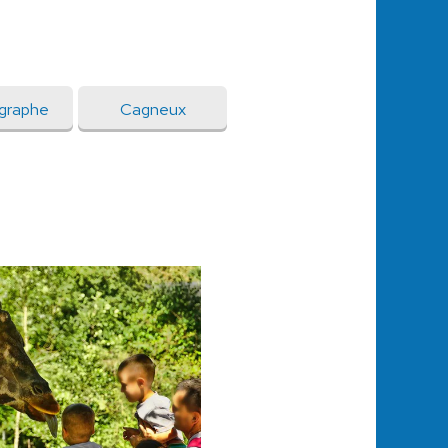
graphe
Cagneux