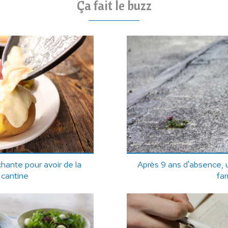
Ça fait le buzz
chante pour avoir de la
Après 9 ans d'absence, 
a cantine
fam