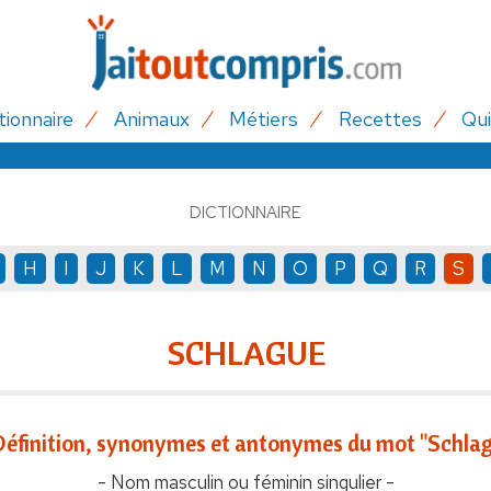
tionnaire
Animaux
Métiers
Recettes
Qui
DICTIONNAIRE
H
I
J
K
L
M
N
O
P
Q
R
S
SCHLAGUE
éfinition, synonymes et antonymes du mot "Schla
- Nom masculin ou féminin singulier -