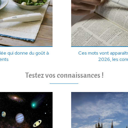
salée qui donne du goût à
Ces mots vont apparaîtr
ents
2026, les con
Testez vos connaissances !