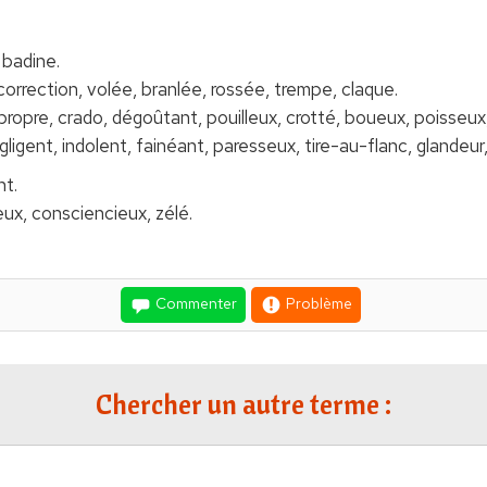
 badine.
 correction, volée, branlée, rossée, trempe, claque.
lpropre, crado, dégoûtant, pouilleux, crotté, boueux, poisseu
gligent, indolent, fainéant, paresseux, tire-au-flanc, glandeur
nt.
eux, consciencieux, zélé.
Commenter
Problème
Chercher un autre terme :