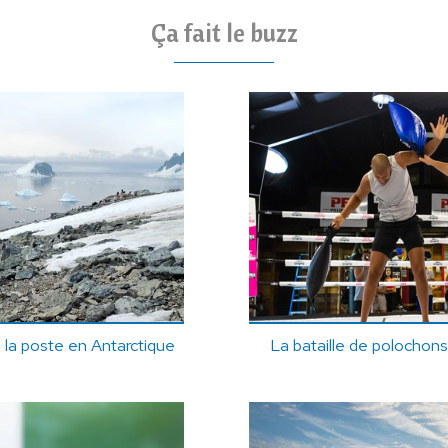
Ça fait le buzz
e la poste en Antarctique
La bataille de polochons