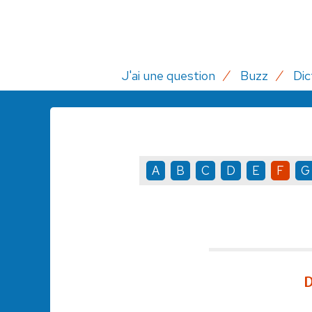
J'ai une question
Buzz
Dic
A
B
C
D
E
F
G
D