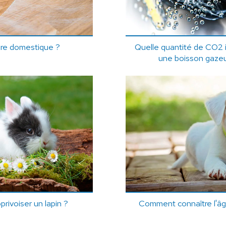
ère domestique ?
Quelle quantité de CO2 i
une boisson gaze
rivoiser un lapin ?
Comment connaître l'âg