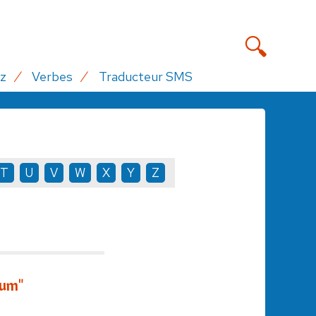
z
Verbes
Traducteur SMS
T
U
V
W
X
Y
Z
tum"