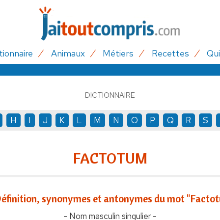
tionnaire
Animaux
Métiers
Recettes
Qui
DICTIONNAIRE
H
I
J
K
L
M
N
O
P
Q
R
S
FACTOTUM
éfinition, synonymes et antonymes du mot "Facto
- Nom masculin singulier -