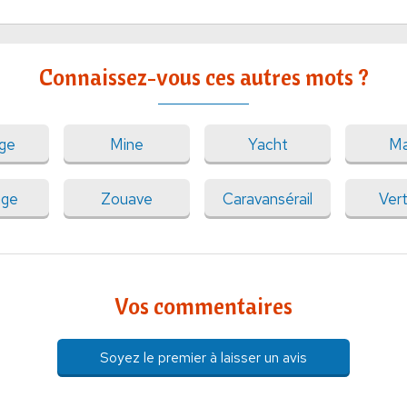
Connaissez-vous ces autres mots ?
ge
Mine
Yacht
Ma
nge
Zouave
Caravansérail
Ver
Vos commentaires
Soyez le premier à laisser un avis