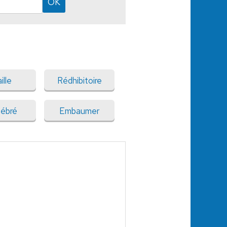
ille
Rédhibitoire
tébré
Embaumer