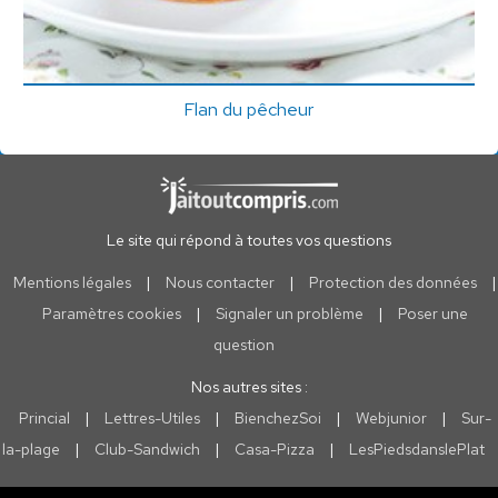
Flan du pêcheur
Le site qui répond à toutes vos questions
Mentions légales
|
Nous contacter
|
Protection des données
|
Paramètres cookies
|
Signaler un problème
|
Poser une
question
Nos autres sites :
Princial
|
Lettres-Utiles
|
BienchezSoi
|
Webjunior
|
Sur-
la-plage
|
Club-Sandwich
|
Casa-Pizza
|
LesPiedsdanslePlat