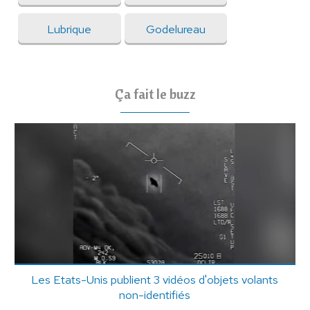
Lubrique
Godelureau
Ça fait le buzz
Les Etats-Unis publient 3 vidéos d'objets volants
non-identifiés