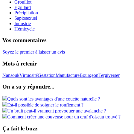
Grouillot
Egrillard
Précipitation
Sapiosexuel
Industrie
Hémicycle
Vos commentaires
Soyez le premier à laisser un avis
Mots à retenir
Nansouk
Virtuosité
Gestation
Manufacture
Bourgeon
Tergiverser
On a su y répondre...
Quels sont les avantages d'une couette naturelle ?
Est-il possible de soigner le ronflement ?
Un bruit peut-il vraiment provoquer une avalanche ?
Comment créer une couveuse pour un œuf d'oiseau trouvé ?
Ça fait le buzz