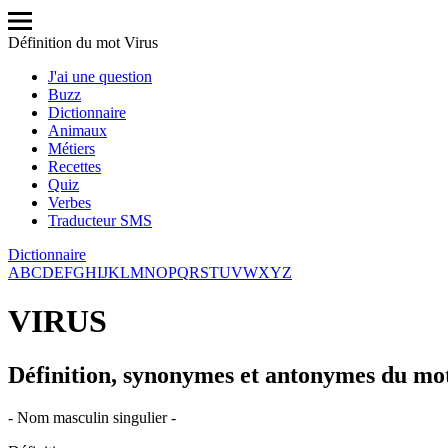
Définition du mot Virus
J'ai une question
Buzz
Dictionnaire
Animaux
Métiers
Recettes
Quiz
Verbes
Traducteur SMS
Dictionnaire
A
B
C
D
E
F
G
H
I
J
K
L
M
N
O
P
Q
R
S
T
U
V
W
X
Y
Z
VIRUS
Définition, synonymes et antonymes du mo
- Nom masculin singulier -