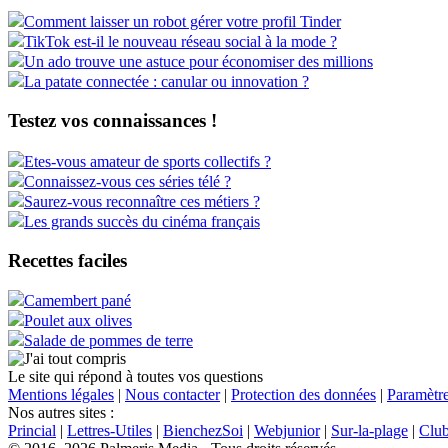
Comment laisser un robot gérer votre profil Tinder
TikTok est-il le nouveau réseau social à la mode ?
Un ado trouve une astuce pour économiser des millions
La patate connectée : canular ou innovation ?
Testez vos connaissances !
Etes-vous amateur de sports collectifs ?
Connaissez-vous ces séries télé ?
Saurez-vous reconnaître ces métiers ?
Les grands succès du cinéma français
Recettes faciles
Camembert pané
Poulet aux olives
Salade de pommes de terre
Le site qui répond à toutes vos questions
Mentions légales
|
Nous contacter
|
Protection des données
|
Paramètre
Nos autres sites :
Princial
|
Lettres-Utiles
|
BienchezSoi
|
Webjunior
|
Sur-la-plage
|
Clu