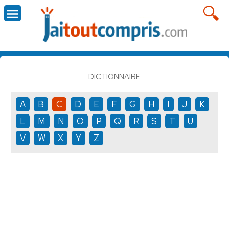
DICTIONNAIRE
A
B
C
D
E
F
G
H
I
J
K
L
M
N
O
P
Q
R
S
T
U
V
W
X
Y
Z