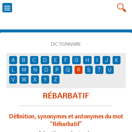
DICTIONNAIRE
A
B
C
D
E
F
G
H
I
J
K
L
M
N
O
P
Q
R
S
T
U
V
W
X
Y
Z
RÉBARBATIF
Définition, synonymes et antonymes du mot
"Rébarbatif"