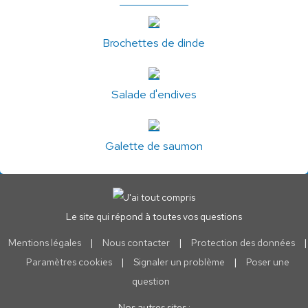
Brochettes de dinde
Salade d'endives
Galette de saumon
Le site qui répond à toutes vos questions
Mentions légales
|
Nous contacter
|
Protection des données
|
Paramètres cookies
|
Signaler un problème
|
Poser une
question
Nos autres sites :