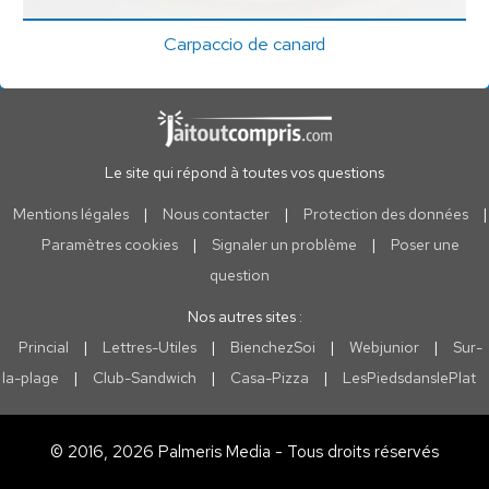
Carpaccio de canard
Le site qui répond à toutes vos questions
Mentions légales
|
Nous contacter
|
Protection des données
|
Paramètres cookies
|
Signaler un problème
|
Poser une
question
Nos autres sites :
Princial
|
Lettres-Utiles
|
BienchezSoi
|
Webjunior
|
Sur-
la-plage
|
Club-Sandwich
|
Casa-Pizza
|
LesPiedsdanslePlat
© 2016, 2026 Palmeris Media - Tous droits réservés