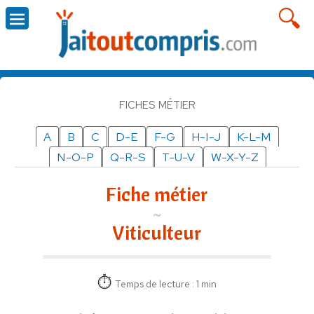
FICHES MÉTIER
A
B
C
D-E
F-G
H-I-J
K-L-M
N-O-P
Q-R-S
T-U-V
W-X-Y-Z
Fiche métier
Viticulteur
Temps de lecture : 1 min