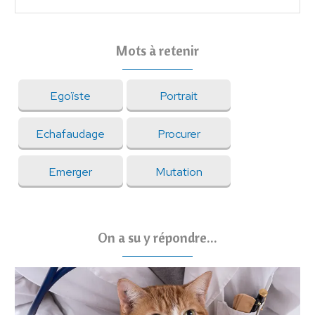
Mots à retenir
Egoïste
Portrait
Echafaudage
Procurer
Emerger
Mutation
On a su y répondre...