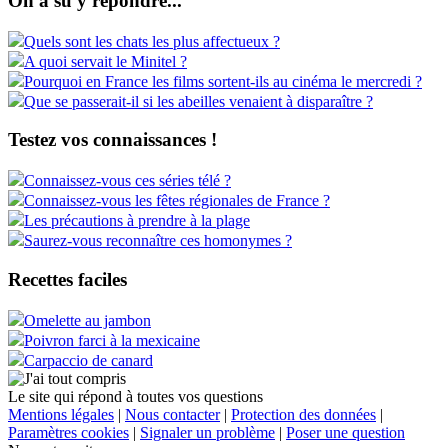
On a su y répondre...
Quels sont les chats les plus affectueux ?
A quoi servait le Minitel ?
Pourquoi en France les films sortent-ils au cinéma le mercredi ?
Que se passerait-il si les abeilles venaient à disparaître ?
Testez vos connaissances !
Connaissez-vous ces séries télé ?
Connaissez-vous les fêtes régionales de France ?
Les précautions à prendre à la plage
Saurez-vous reconnaître ces homonymes ?
Recettes faciles
Omelette au jambon
Poivron farci à la mexicaine
Carpaccio de canard
Le site qui répond à toutes vos questions
Mentions légales
|
Nous contacter
|
Protection des données
|
Paramètres cookies
|
Signaler un problème
|
Poser une question