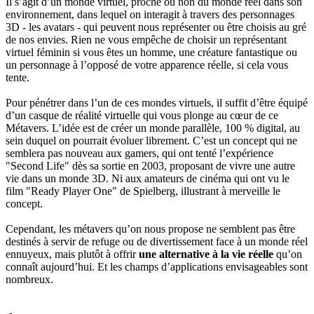
Il s’agit d’un monde virtuel, proche ou non du monde réel dans son
environnement, dans lequel on interagit à travers des personnages
3D - les avatars - qui peuvent nous représenter ou être choisis au gré
de nos envies. Rien ne vous empêche de choisir un représentant
virtuel féminin si vous êtes un homme, une créature fantastique ou
un personnage à l’opposé de votre apparence réelle, si cela vous
tente.
Pour pénétrer dans l’un de ces mondes virtuels, il suffit d’être équipé
d’un casque de réalité virtuelle qui vous plonge au cœur de ce
Métavers. L’idée est de créer un monde parallèle, 100 % digital, au
sein duquel on pourrait évoluer librement. C’est un concept qui ne
semblera pas nouveau aux gamers, qui ont tenté l’expérience
"Second Life" dès sa sortie en 2003, proposant de vivre une autre
vie dans un monde 3D. Ni aux amateurs de cinéma qui ont vu le
film "Ready Player One" de Spielberg, illustrant à merveille le
concept.
Cependant, les métavers qu’on nous propose ne semblent pas être
destinés à servir de refuge ou de divertissement face à un monde réel
ennuyeux, mais plutôt à offrir
une alternative à la vie réelle
qu’on
connaît aujourd’hui. Et les champs d’applications envisageables sont
nombreux.