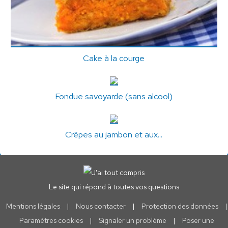
Cake à la courge
Fondue savoyarde (sans alcool)
Crêpes au jambon et aux...
Le site qui répond à toutes vos questions
Mentions légales
|
Nous contacter
|
Protection des données
|
Paramètres cookies
|
Signaler un problème
|
Poser une