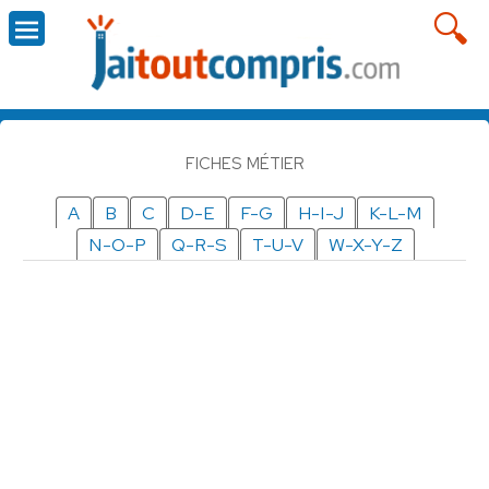
FICHES MÉTIER
A
B
C
D-E
F-G
H-I-J
K-L-M
N-O-P
Q-R-S
T-U-V
W-X-Y-Z