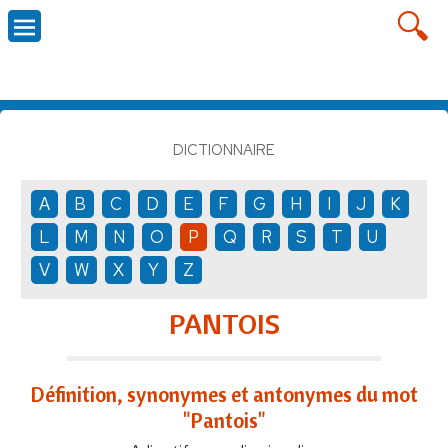
DICTIONNAIRE
A
B
C
D
E
F
G
H
I
J
K
L
M
N
O
P
Q
R
S
T
U
V
W
X
Y
Z
PANTOIS
Définition, synonymes et antonymes du mot
"Pantois"