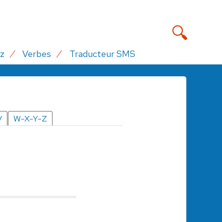
z
Verbes
Traducteur SMS
V
W-X-Y-Z