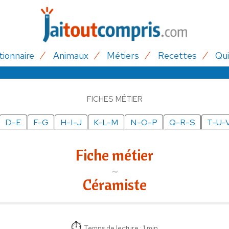
tionnaire
Animaux
Métiers
Recettes
Qui
FICHES MÉTIER
D-E
F-G
H-I-J
K-L-M
N-O-P
Q-R-S
T-U-
Fiche métier
Céramiste
Temps de lecture : 1 min