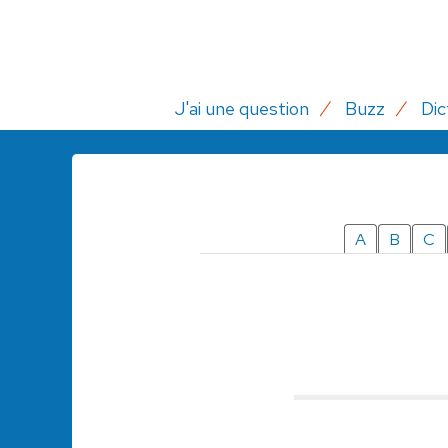
J'ai une question
Buzz
Dic
A
B
C