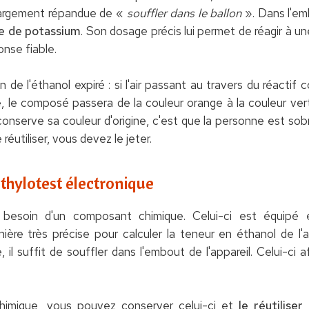
n largement répandue de «
souffler dans le ballon
». Dans l'em
e de potassium
. Son dosage précis lui permet de réagir à u
onse fiable.
on de l'éthanol expiré : si l'air passant au travers du réactif
ée, le composé passera de la couleur orange à la couleur ver
l conserve sa couleur d'origine, c'est que la personne est so
 réutiliser, vous devez le jeter.
thylotest électronique
nul besoin d'un composant chimique. Celui-ci est équip
ière très précise pour calculer la teneur en éthanol de l'
 il suffit de souffler dans l'embout de l'appareil. Celui-ci
chimique, vous pouvez conserver celui-ci et
le réutilise