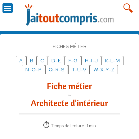
FICHES MÉTIER
A
B
C
D-E
F-G
H-I-J
K-L-M
N-O-P
Q-R-S
T-U-V
W-X-Y-Z
Fiche métier
Architecte d'intérieur
Temps de lecture : 1 min