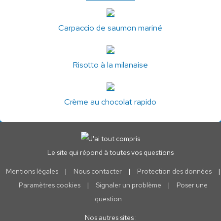
Carpaccio de saumon mariné
Risotto à la milanaise
Crème au chocolat rapido
Le site qui répond à toutes vos questions
Mentions légales
|
Nous contacter
|
Protection des données
|
Paramètres cookies
|
Signaler un problème
|
Poser une
question
Nos autres sites :