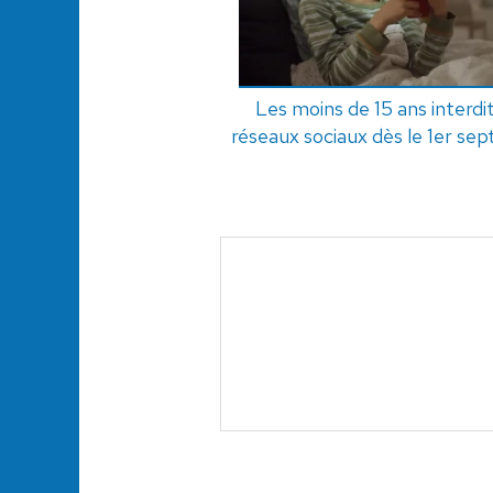
Les moins de 15 ans interdi
réseaux sociaux dès le 1er se