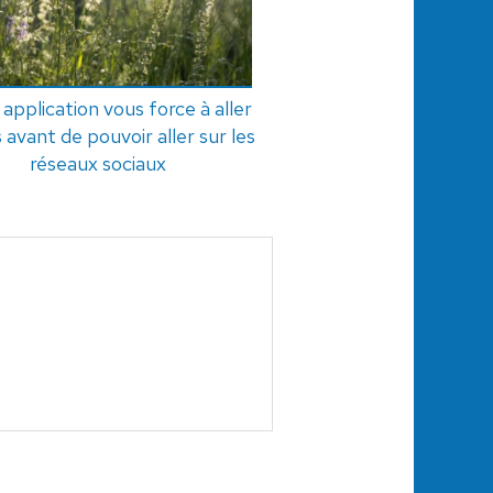
application vous force à aller
 avant de pouvoir aller sur les
réseaux sociaux