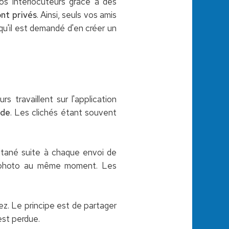
vos interlocuteurs grâce à des
ont privés
. Ainsi, seuls vos amis
qu'il est demandé d'en créer un
 travaillent sur l'application
ude
. Les clichés étant souvent
ltané suite à chaque envoi de
eur photo au même moment. Les
ez. Le principe est de partager
est perdue.