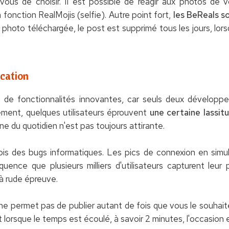
vous de choisir. Il est possible de réagir aux photos de 
 fonction RealMojis (selfie). Autre point fort,
les BeReals s
 photo téléchargée, le post est supprimé tous les jours, lors
ication
 de fonctionnalités innovantes, car seuls deux développeurs
ment, quelques utilisateurs éprouvent
une certaine lassit
utine du quotidien n'est pas toujours attirante.
ois des bugs informatiques. Les pics de connexion en simu
équence que plusieurs milliers d'utilisateurs capturent l
 à rude épreuve.
 ne permet pas de publier autant de fois que vous le souhait
 lorsque le temps est écoulé, à savoir 2 minutes, l'occasion 