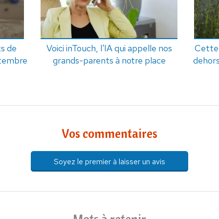
ts de
Voici inTouch, l'IA qui appelle nos
Cette 
ptembre
grands-parents à notre place
dehors
Vos commentaires
Soyez le premier à laisser un avis
Mots à retenir