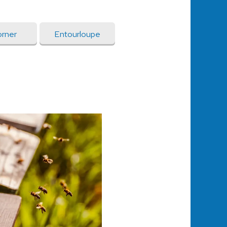
rner
Entourloupe