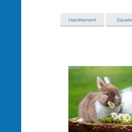
Harcèlement
Squele