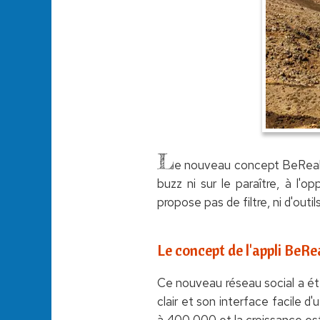
L
e nouveau concept BeReal é
buzz ni sur le paraître, à l'o
propose pas de filtre, ni d'out
Le concept de l'appli BeRe
Ce nouveau réseau social a ét
clair et son interface facile d
à 400 000 et la croissance est