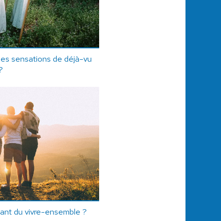
des sensations de déjà-vu
?
tant du vivre-ensemble ?