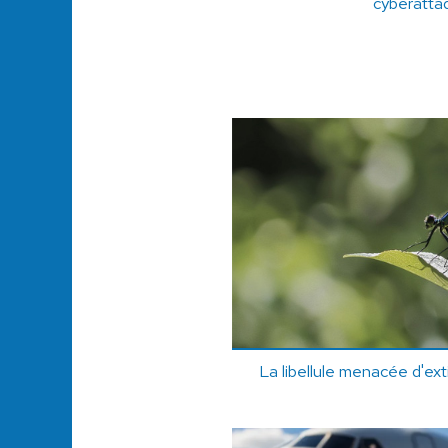
cyberatta
La libellule menacée d'ex