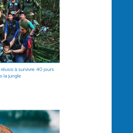
éussi à survivre 40 jours
s la jungle