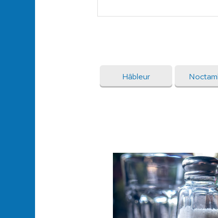
Hâbleur
Noctam