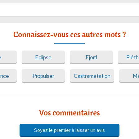
Connaissez-vous ces autres mots ?
e
Eclipse
Fjord
Pléth
ence
Propulser
Castramétation
Mé
Vos commentaires
Soyez le premier à laisser un avis