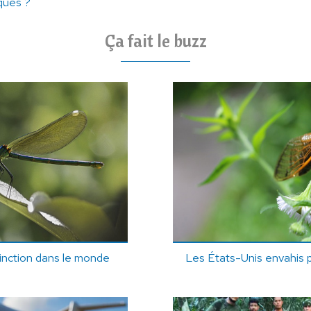
ques ?
Ça fait le buzz
tinction dans le monde
Les États-Unis envahis pa