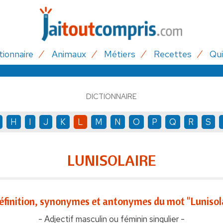
tionnaire
Animaux
Métiers
Recettes
Qui
DICTIONNAIRE
H
I
J
K
L
M
N
O
P
Q
R
S
LUNISOLAIRE
éfinition, synonymes et antonymes du mot "Lunisol
- Adjectif masculin ou féminin singulier -