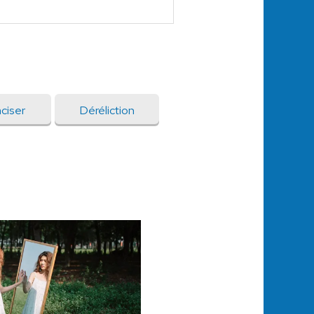
ciser
Déréliction