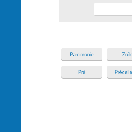
Parcimonie
Zoïl
Pré
Précell