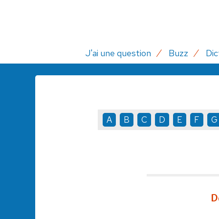
J'ai une question
Buzz
Dic
A
B
C
D
E
F
G
D