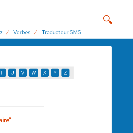
z
Verbes
Traducteur SMS
T
U
V
W
X
Y
Z
aire"